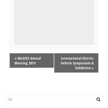
Hendelse
«
MoZEES Annual
International Electric
Meeting 2019
Vehicle Symposium &
Navigasjon
Exhibition
»