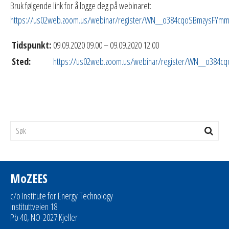
Bruk følgende link for å logge deg på webinaret:
https://us02web.zoom.us/webinar/register/WN__o384cqoSBmzysFYm
Tidspunkt:
09.09.2020 09.00 – 09.09.2020 12.00
Sted:
https://us02web.zoom.us/webinar/register/WN__o384
MoZEES
c/o Institute for Energy Technology
Instituttveien 18
Pb 40, NO-2027 Kjeller