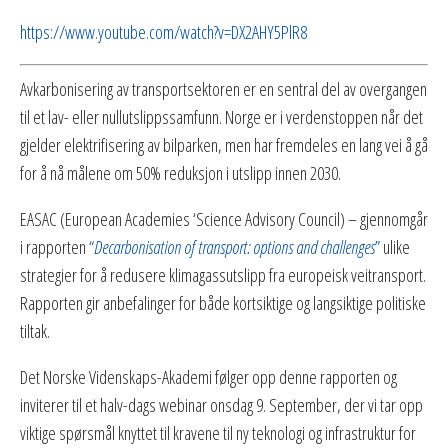
https://www.youtube.com/watch?v=DX2AHY5PlR8
Avkarbonisering av transportsektoren er en sentral del av overgangen
til et lav- eller nullutslippssamfunn. Norge er i verdenstoppen når det
gjelder elektrifisering av bilparken, men har fremdeles en lang vei å gå
for å nå målene om 50% reduksjon i utslipp innen 2030.
EASAC (European Academies ‘Science Advisory Council) – gjennomgår
i rapporten
“
Decarbonisation of transport: options and challenges
”
ulike
strategier for å redusere klimagassutslipp fra europeisk veitransport.
Rapporten gir anbefalinger for både kortsiktige og langsiktige politiske
tiltak.
Det Norske Videnskaps-Akademi følger opp denne rapporten og
inviterer til et halv-dags webinar onsdag 9. September, der vi tar opp
viktige spørsmål knyttet til kravene til ny teknologi og infrastruktur for