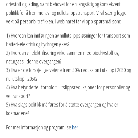
drivstoff og lading, samt behovet for en langsiktig og konsekvent
politikk for å fremme lav- og nullutslippstransport. Vi vil særlig legge
vekt på personbiltrafikken. I webinaret tar vi opp spørsmål som:
1) Hvordan kan innføringen av nullutslippsløsninger for transport som
batteri-elektrisk og hydrogen økes?
2) Hvordan vil elektrifisering virke sammen med biodrivstoff og
naturgass i denne overgangen?
3) Hva er de forskjellige veiene frem 50% reduksjon i utslipp i 2030 og
nullutslipp i 2050?
4) Hva betyr dette i forhold til utslippsreduksjoner for personbiler og
veitransport?
5) Hva slags politikk må føres for å støtte overgangen og hva er
kostnadene?
For mer informasjon og program, se
her